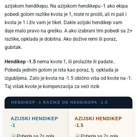
Azijski
azijskom hendikepu. Na azijskom hendikepu -1 ako ekipa
hendikep
pobedi golom razlike kvota je 1, niste ni prošli, ali ni pali i
kvota je 1 i živ vam je tiket. Dakle azijski hendikep vam
daje malo pravo na grešku. A ako izabrani tim pobedi sa 2+
razlike, opklada je dobitna. Ako dožive remi ili poraz,
gubitak.
Hendikep -1.5
nema kvote 1, ili prolazite ili padate..
Pobeda jednim golom je ista kao poraz, tj. opklada je
izgubljena. Zato je kvota na -1.5 obično viša od kvote na -1.
Taj višak kvote je kompenzacija za veći rizik
HENDIKEP -1 RAZIKE OD HENDIKEPA -1.5
AZIJSKI HENDIKEP
AZIJSKI HENDIKEP
-1
-1.5
Pobeda sa 2+ gola
Pobeda sa 2+ gola
✓
✓