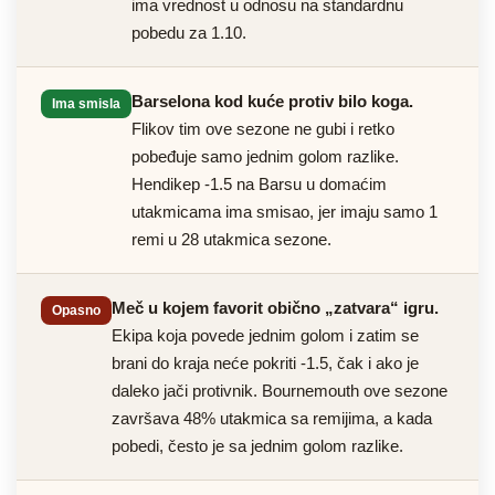
ima vrednost u odnosu na standardnu
pobedu za 1.10.
Barselona kod kuće protiv bilo koga.
Ima smisla
Flikov tim ove sezone ne gubi i retko
pobeđuje samo jednim golom razlike.
Hendikep -1.5 na Barsu u domaćim
utakmicama ima smisao, jer imaju samo 1
remi u 28 utakmica sezone.
Meč u kojem favorit obično „zatvara“ igru.
Opasno
Ekipa koja povede jednim golom i zatim se
brani do kraja neće pokriti -1.5, čak i ako je
daleko jači protivnik. Bournemouth ove sezone
završava 48% utakmica sa remijima, a kada
pobedi, često je sa jednim golom razlike.