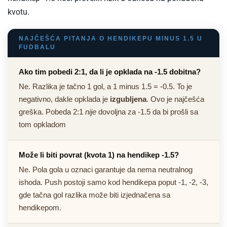
kvotu.
NAJČEŠĆA PITANJA O HENDIKEPU MINUS 1.5 U
FUDBALU
Ako tim pobedi 2:1, da li je opklada na -1.5 dobitna?
Ne. Razlika je tačno 1 gol, a 1 minus 1.5 = -0.5. To je
negativno, dakle opklada je
izgubljena
. Ovo je najčešća
greška. Pobeda 2:1
nije
dovoljna za -1.5 da bi prošli sa
tom opkladom
Može li biti povrat (kvota 1) na hendikep -1.5?
Ne. Pola gola u oznaci garantuje da nema neutralnog
ishoda. Push postoji samo kod hendikepa poput -1, -2, -3,
gde tačna gol razlika može biti izjednačena sa
hendikepom.