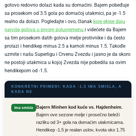
gotovo redovno dolazi kada su domaćini. Bajern pobeđuje
sa prosekom od 3.5 gola po domaćoj utakmici, pa je -1.5
realno da dolazi. Pogledajte i ovo, članak
koje ekipe daju
-
najviše golova u prvom poluvremenu
i videćete da Bajern
Ekipe
sa tim prosekom datih golova melje protivnike i da često
golovi
prolazi i hendikep minus 2.5 a kamoli minus 1.5. Takođe
prvo
uzmite i našu Superligu i Crvenu Zvezdu i jasno je da skoro
poluvreme
ne postoji utakmica u kojoj Zvezda nije pobedila sa ovim
hendikepom od -1.5.
KONKRETNI PRIMERI: KADA -1.5 IMA SMISLA, A
KADA NE
Bajern Minhen kod kuće vs. Hajdenheim.
Ima smisla
Bajern ove sezone melje i prosečno beleži
razliku od 3+ gola na domaćim utakmicama.
Hendikep -1.5 je realan uslov, kvota oko 1.75