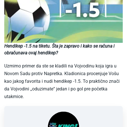
Hendikep -1.5 na tiketu. Šta je zapravo i kako se računa i
obračunava ovaj hendikep?
Uzmimo primer da ste se kladili na Vojvodinu koja igra u
Novom Sadu protiv Napretka. Kladionica procenjuje Vošu
kao jakog favorita i nudi hendikep -1.5. To praktično znači
da Vojvodini „oduzimate“ jedan i po gol pre početka
utakmice.