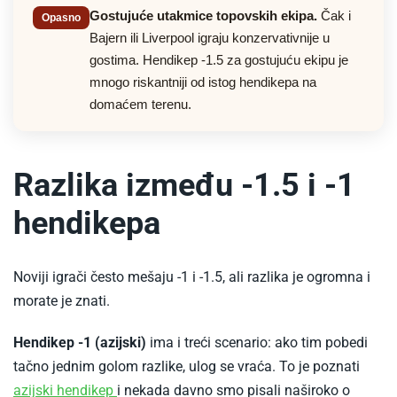
Gostujuće utakmice topovskih ekipa.
Čak i
Opasno
Bajern ili Liverpool igraju konzervativnije u
gostima. Hendikep -1.5 za gostujuću ekipu je
mnogo riskantniji od istog hendikepa na
domaćem terenu.
Razlika između -1.5 i -1
hendikepa
Noviji igrači često mešaju -1 i -1.5, ali razlika je ogromna i
morate je znati.
Hendikep -1 (azijski)
ima i treći scenario: ako tim pobedi
tačno jednim golom razlike, ulog se vraća. To je poznati
-
azijski hendikep
i nekada davno smo pisali naširoko o