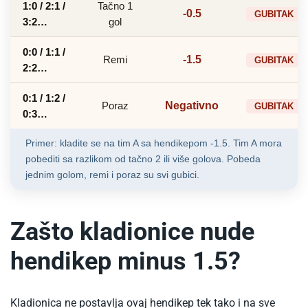
1:0 / 2:1 /
Tačno 1
-0.5
GUBITAK
3:2…
gol
0:0 / 1:1 /
Remi
-1.5
GUBITAK
2:2…
0:1 / 1:2 /
Poraz
Negativno
GUBITAK
0:3…
Primer: kladite se na tim A sa hendikepom -1.5. Tim A mora
pobediti sa razlikom od tačno 2 ili više golova. Pobeda
jednim golom, remi i poraz su svi gubici.
Zašto kladionice nude
hendikep minus 1.5?
Kladionica ne postavlja ovaj hendikep tek tako i na sve