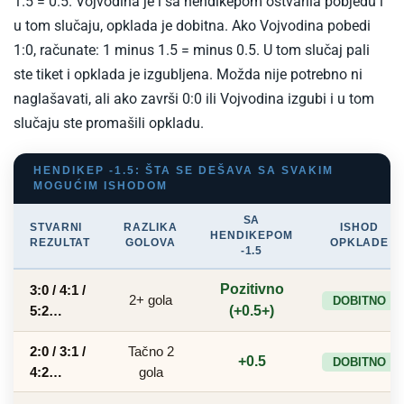
1.5 = 0.5. Vojvodina je i sa hendikepom ostvarila pobjedu i
u tom slučaju, opklada je dobitna. Ako Vojvodina pobedi
1:0, računate: 1 minus 1.5 = minus 0.5. U tom slučaj pali
ste tiket i opklada je izgubljena. Možda nije potrebno ni
naglašavati, ali ako završi 0:0 ili Vojvodina izgubi i u tom
slučaju ste promašili opkladu.
HENDIKEP -1.5: ŠTA SE DEŠAVA SA SVAKIM
MOGUĆIM ISHODOM
SA
STVARNI
RAZLIKA
ISHOD
HENDIKEPOM
REZULTAT
GOLOVA
OPKLADE
-1.5
Pozitivno
3:0 / 4:1 /
2+ gola
DOBITNO
5:2…
(+0.5+)
2:0 / 3:1 /
Tačno 2
+0.5
DOBITNO
4:2…
gola