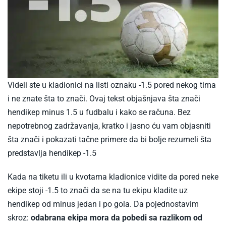
Videli ste u kladionici na listi oznaku -1.5 pored nekog tima
i ne znate šta to znači. Ovaj tekst objašnjava šta znači
hendikep minus 1.5 u fudbalu i kako se računa. Bez
nepotrebnog zadržavanja, kratko i jasno ću vam objasniti
šta znači i pokazati tačne primere da bi bolje rezumeli šta
predstavlja hendikep -1.5
Kada na tiketu ili u kvotama kladionice vidite da pored neke
ekipe stoji -1.5 to znači da se na tu ekipu kladite uz
hendikep od minus jedan i po gola. Da pojednostavim
skroz:
odabrana ekipa mora da pobedi sa razlikom od