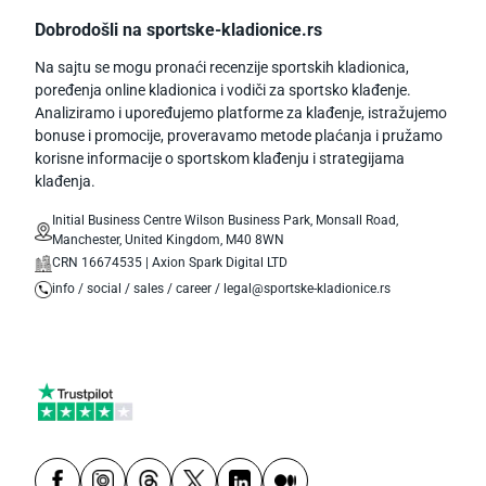
Dobrodošli na sportske-kladionice.rs
Na sajtu se mogu pronaći recenzije sportskih kladionica,
poređenja online kladionica i vodiči za sportsko klađenje.
Analiziramo i upoređujemo platforme za klađenje, istražujemo
bonuse i promocije, proveravamo metode plaćanja i pružamo
korisne informacije o sportskom klađenju i strategijama
klađenja.
Initial Business Centre Wilson Business Park, Monsall Road,
Manchester, United Kingdom, M40 8WN
CRN 16674535 | Axion Spark Digital LTD
info / social / sales / career / legal@sportske-kladionice.rs