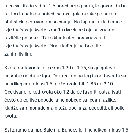
mečeve. Kada vidite -1.5 pored nekog tima, to govori da bi
taj tim trebalo da pobedi sa dve gola razlike po nekom
statistički očekivanom scenariju. Na taj način kladionice
izjednačavaju kvote između dveekipe koje su znatno
različite po snazi. Tako kladionice poravnavaju i
izjednačavaju kvote i čine klađenje na favorite
zanimljivijim.
Kvota na favorite je recimo 1.20 ili 1.25, što je gotovo
besmisleno da se igra. Dok recimo na tog istog favorita sa
hendikepom minus 1.5 može kvotu biti 1.85 do 2.10.
Očekivano je kod kvota oko 1,2 da će favoriti ostvarivati
često ubjedljive pobede, a ne pobede sa jedan razlike. I
kladže vam ponude malo težu opciju za pogoditi, ali bolju
kvotu.
Svi znamo da npr. Bajern u Bundesligi i hendikep minus 1.5