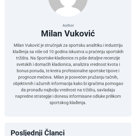
Author
Milan Vuković
Milan Vuković je stručnjak za sportsku analitiku i industriju
klađenja sa više od 10 godina iskustva u praćenju sportskih
tržišta. Na Sportske-kladionice.rs piše detaljne recenzije
svetskih i domaćih kladionica, analizira vrednost kvota i
bonus ponuda, te kreira profesionalne sportske tipove i
prognoze mečeva. Milan je posvećen pružanju tačnih,
objektivnih i ažurnih informacija kako bi igračima pomogao
da pronađu najbolju vrednost na tržištu, savladaju
napredne strategije i donesu informisane odluke prilikom
sportskog klađenja.
Posljednji Članci