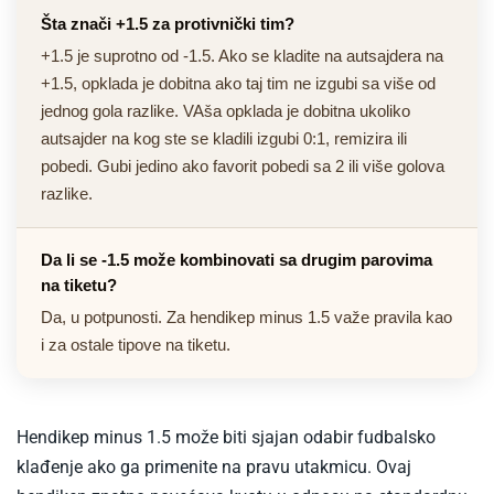
Šta znači +1.5 za protivnički tim?
+1.5 je suprotno od -1.5. Ako se kladite na autsajdera na
+1.5, opklada je dobitna ako taj tim ne izgubi sa više od
jednog gola razlike. VAša opklada je dobitna ukoliko
autsajder na kog ste se kladili izgubi 0:1, remizira ili
pobedi. Gubi jedino ako favorit pobedi sa 2 ili više golova
razlike.
Da li se -1.5 može kombinovati sa drugim parovima
na tiketu?
Da, u potpunosti. Za hendikep minus 1.5 važe pravila kao
i za ostale tipove na tiketu.
Hendikep minus 1.5 može biti sjajan odabir fudbalsko
klađenje ako ga primenite na pravu utakmicu. Ovaj