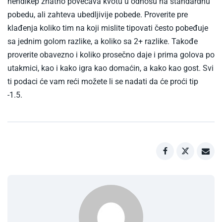
hendikep znatno povećava kvotu u odnosu na standardnu
pobedu, ali zahteva ubedljivije pobede. Proverite pre
klađenja koliko tim na koji mislite tipovati često pobeđuje
sa jednim golom razlike, a koliko sa 2+ razlike. Takođe
proverite obavezno i koliko prosečno daje i prima golova po
utakmici, kao i kako igra kao domaćin, a kako kao gost. Svi
ti podaci će vam reći možete li se nadati da će proći tip
-1.5.