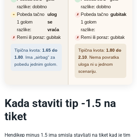
razlike: dobitno
razlike: dobitno
Pobeda tačno
ulog
Pobeda tačno
gubitak
=
✗
1 golom
se
1 golom
razlike:
vraća
razlike:
Remi ili poraz: gubitak
Remi ili poraz: gubitak
✗
✗
Tipična kvota:
1.65 do
Tipična kvota:
1.80 do
1.80
. Ima „airbag“ za
2.10
. Nema povratka
pobedu jednim golom.
uloga ni u jednom
scenariju.
Kada staviti tip -1.5 na
tiket
Hendikep minus 1.5 ima smisla stavljati na tiket kad je tim