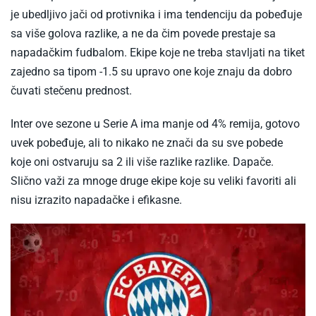
je ubedljivo jači od protivnika i ima tendenciju da pobeđuje
sa više golova razlike, a ne da čim povede prestaje sa
napadačkim fudbalom. Ekipe koje ne treba stavljati na tiket
zajedno sa tipom -1.5 su upravo one koje znaju da dobro
čuvati stečenu prednost.
Inter ove sezone u Serie A ima manje od 4% remija, gotovo
uvek pobeđuje, ali to nikako ne znači da su sve pobede
koje oni ostvaruju sa 2 ili više razlike razlike. Dapače.
Slično važi za mnoge druge ekipe koje su veliki favoriti ali
nisu izrazito napadačke i efikasne.