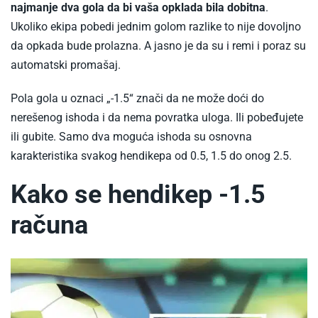
najmanje dva gola da bi vaša opklada bila dobitna
.
Ukoliko ekipa pobedi jednim golom razlike to nije dovoljno
da opkada bude prolazna. A jasno je da su i remi i poraz su
automatski promašaj.
Pola gola u oznaci „-1.5“ znači da ne može doći do
nerešenog ishoda i da nema povratka uloga. Ili pobeđujete
ili gubite. Samo dva moguća ishoda su osnovna
karakteristika svakog hendikepa od 0.5, 1.5 do onog 2.5.
Kako se hendikep -1.5
računa