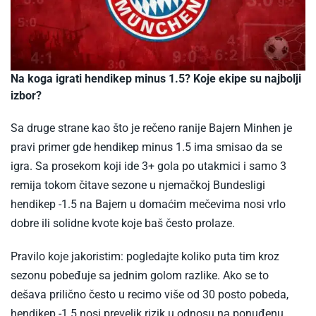
Na koga igrati hendikep minus 1.5? Koje ekipe su najbolji
izbor?
Sa druge strane kao što je rečeno ranije Bajern Minhen je
pravi primer gde hendikep minus 1.5 ima smisao da se
igra. Sa prosekom koji ide 3+ gola po utakmici i samo 3
remija tokom čitave sezone u njemačkoj Bundesligi
hendikep -1.5 na Bajern u domaćim mečevima nosi vrlo
dobre ili solidne kvote koje baš često prolaze.
Pravilo koje jakoristim: pogledajte koliko puta tim kroz
sezonu pobeđuje sa jednim golom razlike. Ako se to
dešava prilično često u recimo više od 30 posto pobeda,
hendikep -1.5 nosi prevelik rizik u odnosu na ponuđenu