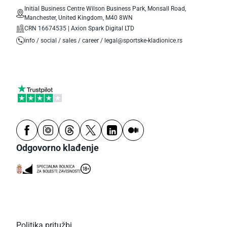
Initial Business Centre Wilson Business Park, Monsall Road,
Manchester, United Kingdom, M40 8WN
CRN 16674535 | Axion Spark Digital LTD
info / social / sales / career / legal@sportske-kladionice.rs
Odgovorno klađenje
Politika pritužbi