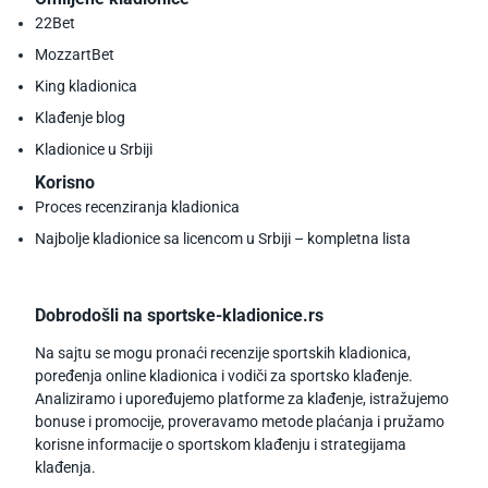
22Bet
MozzartBet
King kladionica
Klađenje blog
Kladionice u Srbiji
Korisno
Proces recenziranja kladionica
Najbolje kladionice sa licencom u Srbiji – kompletna lista
Dobrodošli na sportske-kladionice.rs
Na sajtu se mogu pronaći recenzije sportskih kladionica,
poređenja online kladionica i vodiči za sportsko klađenje.
Analiziramo i upoređujemo platforme za klađenje, istražujemo
bonuse i promocije, proveravamo metode plaćanja i pružamo
korisne informacije o sportskom klađenju i strategijama
klađenja.