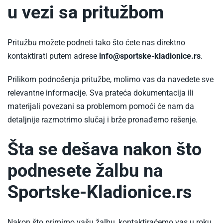
u vezi sa pritužbom
Pritužbu možete podneti tako što ćete nas direktno
kontaktirati putem adrese
info@sportske-kladionice.rs
.
Prilikom podnošenja pritužbe, molimo vas da navedete sve
relevantne informacije. Sva prateća dokumentacija ili
materijali povezani sa problemom pomoći će nam da
detaljnije razmotrimo slučaj i brže pronađemo rešenje.
Šta se dešava nakon što
podnesete žalbu na
Sportske-Kladionice.rs
Nakon što primimo vašu žalbu, kontaktiraćemo vas u roku