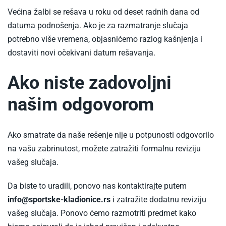
Većina žalbi se rešava u roku od deset radnih dana od
datuma podnošenja. Ako je za razmatranje slučaja
potrebno više vremena, objasnićemo razlog kašnjenja i
dostaviti novi očekivani datum rešavanja.
Ako niste zadovoljni
našim odgovorom
Ako smatrate da naše rešenje nije u potpunosti odgovorilo
na vašu zabrinutost, možete zatražiti formalnu reviziju
vašeg slučaja.
Da biste to uradili, ponovo nas kontaktirajte putem
info@sportske-kladionice.rs
i zatražite dodatnu reviziju
vašeg slučaja. Ponovo ćemo razmotriti predmet kako