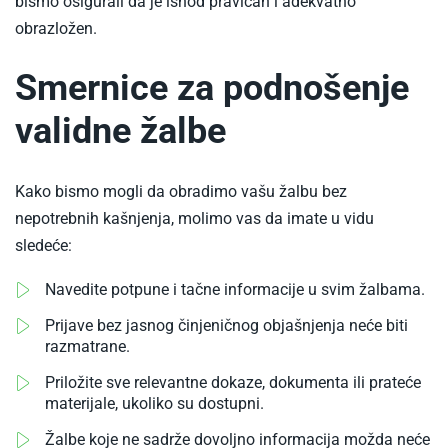
bismo osigurali da je ishod pravičan i adekvatno
obrazložen.
Smernice za podnošenje
validne žalbe
Kako bismo mogli da obradimo vašu žalbu bez
nepotrebnih kašnjenja, molimo vas da imate u vidu
sledeće:
Navedite potpune i tačne informacije u svim žalbama.
Prijave bez jasnog činjeničnog objašnjenja neće biti
razmatrane.
Priložite sve relevantne dokaze, dokumenta ili prateće
materijale, ukoliko su dostupni.
Žalbe koje ne sadrže dovoljno informacija možda neće