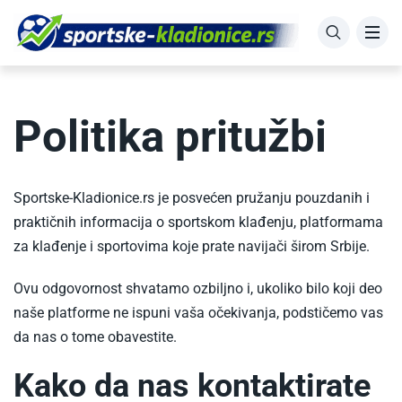
Politika pritužbi
Sportske-Kladionice.rs je posvećen pružanju pouzdanih i
praktičnih informacija o sportskom klađenju, platformama
za klađenje i sportovima koje prate navijači širom Srbije.
Ovu odgovornost shvatamo ozbiljno i, ukoliko bilo koji deo
naše platforme ne ispuni vaša očekivanja, podstičemo vas
da nas o tome obavestite.
Kako da nas kontaktirate