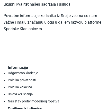
ukupni kvalitet našeg sadržaja i usluga.
Povratne informacije korisnika iz Srbije veoma su nam
važne i imaju značajnu ulogu u daljem razvoju platforme
Sportske-Kladionice.rs.
Informacije
Odgovorno klađenje
Politika privatnosti
Politika kolačića
Uslovi korišćenja
Naš stav protiv modernog ropstva
Omiljene kladionice