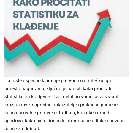
Da biste uspešno klađenje pretvorili u stratešku igru
umesto nagađanja, ključno je naučiti kako pročitati
statistiku za kladjenje. Ovaj detaljan vodič će vas voditi
kroz osnove, napredne pokazatelje i praktične primene,
koristeći realne primere iz fudbala, košarke i drugih
sportova, kako biste donosili informisane odluke i povećali
šanse za dobitak.​