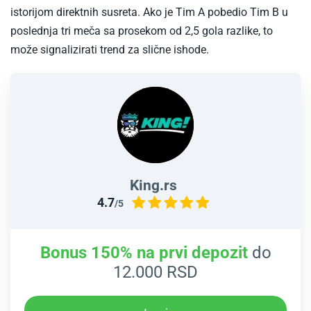
istorijom direktnih susreta. Ako je Tim A pobedio Tim B u
poslednja tri meča sa prosekom od 2,5 gola razlike, to
može signalizirati trend za slične ishode.​
King.rs
4.7
/5
Bonus 150% na prvi depozit
do
12.000 RSD