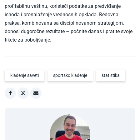
profitabilnu veštinu, koristeći podatke za predviđanje
ishoda i pronalaženje vrednosnih opklada. Redovna
praksa, kombinovana sa disciplinovanom strategijom,
donosi dugoročne rezultate – počnite danas i pratite svoje
tikete za poboljšanje.
klađenje saveti
sportsko klađenje
statistika