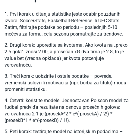
Prvi korak u čitanju statistike jeste odabir pouzdanih
izvora: SoccerStats, Basketball-Reference ili UFC Stats.
Zatim, filtrirajte podatke po periodu – poslednjih 5-10
mečeva za formu, celu sezonu posmatrajte za trendove.​
Drugi korak: uporedite sa kvotama. Ako kvota na „preko
2.5 gola“ iznosi 2.00, a prosečan xG dva tima je 2.8, to je
value bet (vredna opklada) jer kvota potcenjuje
verovatnoću.
Treći korak: uobzirite i ostale podatke – povrede,
vremenski uslovi ili motivacija (npr. borba za titulu) mogu
promeniti statistiku.​
Četvrti: koristite modele. Jednostavan Poisson model za
fudbal predviđa rezultate na osnovu prosečnih golova:
verovatnoća 2-1 je (prosekA^2 * e^(-prosekA) / 2!) *
(prosekB^1 * e^(-prosekB) / 1!).​
Peti korak: testirajte model na istorijskim podacima –