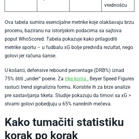
vrednošću
Ova tabela sumira esencijalne metrike koje olakšavaju brzu
procenu, baziranu na istorijskim podacima sa sajtova
poput WhoScored.​ Tabela pokazuje kako prilagoditi
metrike sportu – u fudbalu xG bolje predviđa rezultat, nego
golovi jer računa šanse.
U košarci, defensive rebound percentage (DRB%) iznad
-
75% štiti „under“ poene. Za
trke konja
, Beyer Speed Figures
Kladjenje
rastući trend signalizira formu. Koristite ih za brze analize
na
pre sastavljanja tiketa. Studije pokazuju da timovi sa xG >
trke
stvarni golovi pobedjuju u 65% narednih mečeva.
konja
Kako tumačiti statistiku
korak po korak