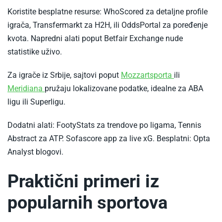
Koristite besplatne resurse: WhoScored za detaljne profile
igrača, Transfermarkt za H2H, ili OddsPortal za poređenje
kvota. Napredni alati poput Betfair Exchange nude
statistike uživo.​
-
Za igrače iz Srbije, sajtovi poput
Mozzartsporta
ili
-
Iskustva
Meridiana
pružaju lokalizovane podatke, idealne za ABA
Iskustva
mozzart
ligu ili Superligu.​
meridianbet
bet
Dodatni alati: FootyStats za trendove po ligama, Tennis
Abstract za ATP. Sofascore app za live xG. Besplatni: Opta
Analyst blogovi.​
Praktični primeri iz
popularnih sportova