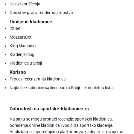
Uslovi korišćenja
Naš stav protiv modernog ropstva
Omiljene kladionice
22Bet
MozzartBet
King kladionica
Klađenje blog
Kladionice u Srbiji
Korisno
Proces recenziranja kladionica
Najbolje kladionice sa licencom u Srbiji – kompletna lista
Dobrodošli na sportske-kladionice.rs
Na sajtu se mogu pronaći recenzije sportskih kladionica,
poređenja online kladionica i vodiči za sportsko klađenje.
Analiziramo i upoređujemo platforme za klađenje, istražujemo