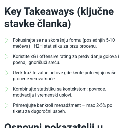
Key Takeaways (ključne
stavke članka)
Fokusirajte se na skorašnju formu (poslednjih 5-10
mečeva) i H2H statistiku za brzu procenu.​
Koristite xG i offensive rating za predviđanje golova i
poena, ignorišući sreću.​
Uvek tražite value betove gde kvote potcenjuju vaše
procene verovatnoće.​
Kombinujte statistiku sa kontekstom: povrede,
motivacija i vremenski uslovi.​
Primenjujte bankroll menadžment – max 2-5% po
tiketu za dugoročni uspeh.​
Osnovni pokazatelji u