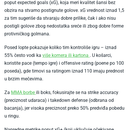
poput expected goals (xG), koja meri kvalitet šansi bez
obzira na stvarno postignute golove. xG vrednost iznad 1,5
za tim sugeriše da stvaraju dobre prilike, čak i ako nisu
postigli golove zbog nedostatka sreće ili zbog dobre forme
protivničkog golmana.​
Posed lopte pokazuje koliko tim kontroliše igru – iznad
-
55% često vodi ka
više kornera ili kartona
. U košarci,
Kladjenje
koristite pace (tempo igre) i offensive rating (poene po 100
na
poseda), gde timovi sa ratingom iznad 110 imaju prednost
kartone
u brzim mečevima.​
i
-
Za
MMA borbe
ili boks, fokusirajte se na strike accuracy
kornere
Strategije
(preciznost udaraca) i takedown defense (odbrana od
za
bacanja), jer visoka preciznost preko 50% predviđa pobedu
kladjenje
u ringu.​
na
Napredne metrike poput xG+ (koji uključuje očekivane