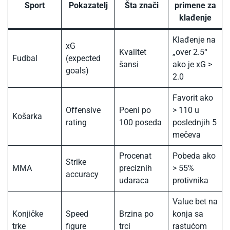
Sport
Pokazatelj
Šta znači
primene za
klađenje​
Klađenje na
xG
Kvalitet
„over 2.5“
Fudbal
(expected
šansi
ako je xG >
goals)
2.0
Favorit ako
Offensive
Poeni po
> 110 u
Košarka
rating
100 poseda
poslednjih 5
mečeva
Procenat
Pobeda ako
Strike
MMA
preciznih
> 55%
accuracy
udaraca
protivnika
Value bet na
Konjičke
Speed
Brzina po
konja sa
trke
figure
trci
rastućom