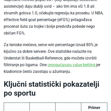
mma
asistencije) daju dublji uvid – ako tim ima xG 1.8 ali
borbe
stvarnih golova 1.0, očekujte regresiju ka proseku. U NBA,
effective field goal percentage (eFG%) prilagođava
procenat šuta za trojke i bolje predviđa pobede nego
običan FG%.
Za teniske mečeve, serve win percentage iznad 80% je
ključno za dobre servere. Ove statistike nalazite na
Understat ili Basketball-Reference, gde možete izvršiti
-
filtriranje po ligama. One
omogućavaju value betting
jer
Kako
kladionice često zaostaju u ažuriranju.​
pronaci
Ključni statistički pokazatelji
kvote
po sportu
za
value
bet
Primer