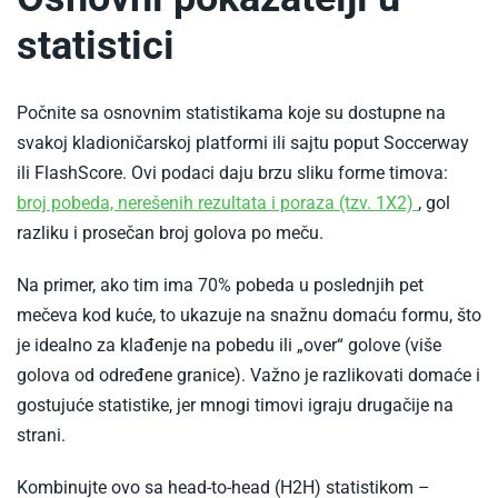
statistici
Počnite sa osnovnim statistikama koje su dostupne na
svakoj kladioničarskoj platformi ili sajtu poput Soccerway
ili FlashScore. Ovi podaci daju brzu sliku forme timova:
-
broj pobeda, nerešenih rezultata i poraza (tzv. 1X2)
, gol
Kladenje
razliku i prosečan broj golova po meču.​
1x2
Na primer, ako tim ima 70% pobeda u poslednjih pet
mečeva kod kuće, to ukazuje na snažnu domaću formu, što
je idealno za klađenje na pobedu ili „over“ golove (više
golova od određene granice). Važno je razlikovati domaće i
gostujuće statistike, jer mnogi timovi igraju drugačije na
strani.​
Kombinujte ovo sa head-to-head (H2H) statistikom –