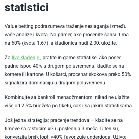
statistici
Value betting podrazumeva traženje neslaganja između
vaše analize i kvota. Na primer, ako procenite šansu tima
na 60% (kvota 1.67), a kladionica nudi 2.00, uložite.​
-
Za
live klađenje
, pratite in-game statistike: ako posed
Mozzart
padne ispod 40% u drugom poluvremenu, kladite se na
uzivo
kornere ili kartone. U košarci, procenat skokova preko 50%
kladjenje
signalizira dominaciju u drugom poluvremenu.​
Kombinujte sa bankroll menadžmentom: nikad ne ulažite
više od 2-5% budžeta po tiketu, čak i sa jakim statistikama.​
Još jedna strategija: praćenje trendova – kladite se na
timove sa rastućim xG u poslednja 3 meča. U tenisu,
konverzija brejk lopti >40% favorizuje underdoga. Uživo: