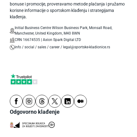
bonuse i promocije, proveravamo metode plaćanja i pružamo
korisne informacije o sportskom klađenju i strategijama
klađenja.
Initial Business Centre Wilson Business Park, Monsall Road,
Manchester, United Kingdom, M40 8WN
CRN 16674535 | Axion Spark Digital LTD
info / social / sales / career / legal@sportske-kladionice.rs
Odgovorno klađenje