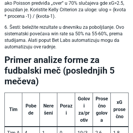
ako Poisson predviđa „over“ u 70% slučajeva gde xG>2.5,
pouzdan je. Koristite Kelly Criterion za uloge: ulog = (kvota
* procena -1) / (kvota-1).
Šesti: beležite rezultate u dnevniku za poboljšanje. Ovo
sistematski povećava win rate sa 50% na 55-60%, prema
studijama. Alati poput Bet Labs automatizuju mogu da
automatizuju ove radnje.​
Primer analize forme za
fudbalski meč (poslednjih 5
mečeva)
Golov
Prose
xG
Pobe
Nere
Poraz
i
čno
Tim
prose
de
šeni
i
za/pr
golov
čno​
otiv
a
Tim A
4
1
0
10/3
2.6
1.8