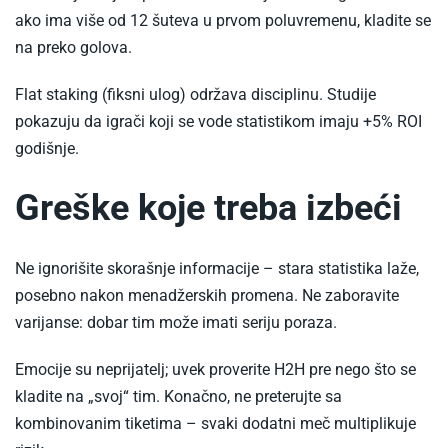
ako ima više od 12 šuteva u prvom poluvremenu, kladite se
na preko golova.
Flat staking (fiksni ulog) održava disciplinu. Studije
pokazuju da igrači koji se vode statistikom imaju +5% ROI
godišnje.​
Greške koje treba izbeći
Ne ignorišite skorašnje informacije – stara statistika laže,
posebno nakon menadžerskih promena. Ne zaboravite
varijanse: dobar tim može imati seriju poraza.​
Emocije su neprijatelj; uvek proverite H2H pre nego što se
kladite na „svoj“ tim. Konačno, ne preterujte sa
kombinovanim tiketima – svaki dodatni meč multiplikuje