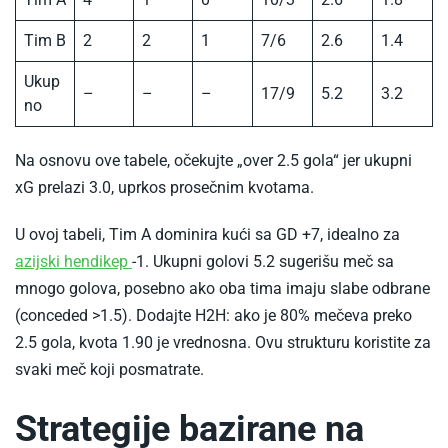
Tim B
2
2
1
7/6
2.6
1.4
Ukup
–
–
–
17/9
5.2
3.2
no
Na osnovu ove tabele, očekujte „over 2.5 gola“ jer ukupni
xG prelazi 3.0, uprkos prosečnim kvotama.​
U ovoj tabeli, Tim A dominira kući sa GD +7, idealno za
-
azijski hendikep
-1. Ukupni golovi 5.2 sugerišu meč sa
Azijski
mnogo golova, posebno ako oba tima imaju slabe odbrane
hendikep
(conceded >1.5). Dodajte H2H: ako je 80% mečeva preko
2.5 gola, kvota 1.90 je vrednosna. Ovu strukturu koristite za
svaki meč koji posmatrate.
Strategije bazirane na