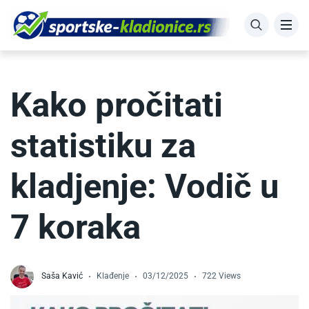
Kako pročitati
statistiku za
kladjenje: Vodič u
7 koraka
Saša Kavić
Klađenje
03/12/2025
722 Views