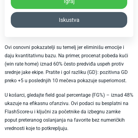
Igraj
Iskustva
Ovi osnovni pokazatelji su temelj jer eliminišu emocije i
daju kvantitativnu bazu. Na primer, procenat pobeda kući
(win rate home) iznad 60% često predviđa uspeh protiv
srednje jake ekipe. Pratite i gol razliku (GD): pozitivna GD
preko +5 u poslednjih 10 mečeva pokazuje superiornost.
U košarci, gledajte field goal percentage (FG%) – iznad 48%
ukazuje na efikasnu ofanzivu. Ovi podaci su besplatni na
FlashScore-u i ključni za početnike da izbegnu zamke
poput preteranog oslanjanja na favorite bez numeričkih
vrednosti koje to potkrepljuju.​