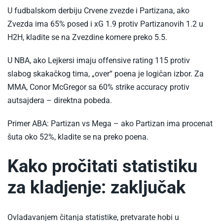
U fudbalskom derbiju Crvene zvezde i Partizana, ako
Zvezda ima 65% posed i xG 1.9 protiv Partizanovih 1.2 u
H2H, kladite se na Zvezdine kornere preko 5.5.​
U NBA, ako Lejkersi imaju offensive rating 115 protiv
slabog skakačkog tima, „over“ poena je logičan izbor. Za
MMA, Conor McGregor sa 60% strike accuracy protiv
autsajdera – direktna pobeda.​
Primer ABA: Partizan vs Mega – ako Partizan ima procenat
šuta oko 52%, kladite se na preko poena.​
Kako pročitati statistiku
za kladjenje: zaključak
Ovladavanjem čitanja statistike, pretvarate hobi u