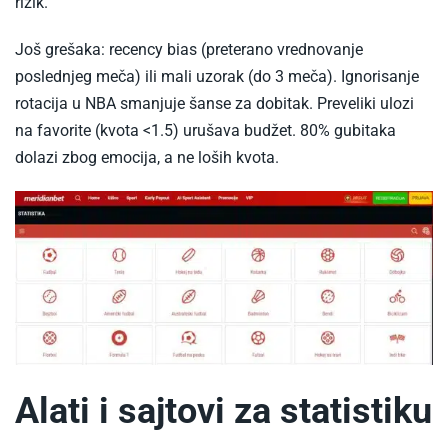
rizik.​
Još grešaka: recency bias (preterano vrednovanje
poslednjeg meča) ili mali uzorak (do 3 meča). Ignorisanje
rotacija u NBA smanjuje šanse za dobitak. Preveliki ulozi
na favorite (kvota <1.5) urušava budžet. 80% gubitaka
dolazi zbog emocija, a ne loših kvota.​
Alati i sajtovi za statistiku