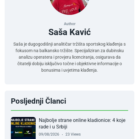
Author
Saša Kavić
Saša je dugogodišnji analitičar tržišta sportskog klađenja s
fokusom na balkansko tržište. Specijaliziran za dubinsku
analizu operatera i provjeru licenciranja, osigurava da
čitatelji dobiju isključivo točne i objektivne informacije o
bonusima i uvjetima klađenja.
Posljednji Članci
Najbolje strane online kladionice: 4 koje
rade i u Srbiji
09/08/2026
23 Views