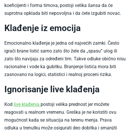
koeficijenti i forma timova, postoji velika šansa da će
suprotna opklada biti nepovoljna i da ćete izgubiti novac.
Klađenje iz emocija
Emocionalno klađenje je jedna od najvećih zamki. Često
igrači brane listić samo zato što žele da „spasu“ ulog ili
zato što navijaju za određeni tim. Takve odluke obično nisu
racionalne i vode ka gubitku. Branjenje listića mora biti
zasnovano na logici, statistici i realnoj proceni rizika.
Ignorisanje live klađenja
-
Kod
live klađenja
postoji velika prednost jer možete
Najbolje
reagovati u realnom vremenu. Greška je ne koristiti ovu
online
mogućnost kada se situacija na terenu menja. Prava
kladionice
odluka u trenutku može osigurati deo dobitka i smanjiti