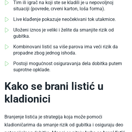
Tim ili igrač na koji ste se kladili je u nepovoljnoj
kvote
situaciji (povrede, crveni karton, loša forma).
na
tiketu
Live klađenje pokazuje neočekivani tok utakmice.
Uloženi iznos je veliki i želite da smanjite rizik od
gubitka.
Kombinovani listić sa više parova ima veći rizik da
propadne zbog jednog ishoda.
Postoji mogućnost osiguravanja dela dobitka putem
suprotne opklade.
Kako se brani listić u
kladionici
Branjenje listića je strategija koja može pomoći
kladioničarima da smanje rizik od gubitka i osiguraju deo