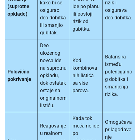
kako bi se
rizik i
(suprotne
ide po planu
osigurao
osigurava
opklade)
ili postoji
deo dobitka
deo dobitka.
rizik od
ili smanjio
gubitka.
gubitak.
Deo
uloženog
Balansira
novca ide
Kod
između
na suprotnu
kombinova
Polovično
potencijalno
opkladu,
nih listića
pokrivanje
g dobitka i
dok ostatak
sa više
smanjenja
ostaje na
parova.
rizika.
originalnom
listiću.
Kada tok
Omogućava
Reagovanje
meča ne ide
prilagođava
u realnom
po
nje