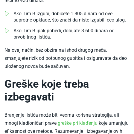
odigrati
recimo 950 dinara.
tiket
Ako Tim B izgubi, dobićete 1.805 dinara od ove
u
suprotne opklade, što znači da niste izgubili ceo ulog.
kladionici
Ako Tim B ipak pobedi, dobijate 3.600 dinara od
prvobitnog listića.
Na ovaj način, bez obzira na ishod drugog meča,
smanjujete rizik od potpunog gubitka i osiguravate da deo
uloženog novca bude sačuvan.
Greške koje treba
izbegavati
Branjenje listića može biti veoma korisna strategija, ali
-
mnogi kladioničari prave
greške pri klađenju
koje umanjuju
Kako
efikasnost ove metode. Razumevanje i izbegavanje ovih