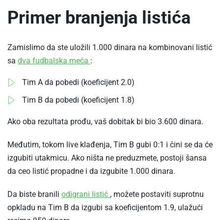
Primer branjenja listića
Zamislimo da ste uložili 1.000 dinara na kombinovani listić
-
sa
dva fudbalska meča
:
Kako
Tim A da pobedi (koeficijent 2.0)
se
Tim B da pobedi (koeficijent 1.8)
kladiti
na
Ako oba rezultata prođu, vaš dobitak bi bio 3.600 dinara.
fudbal
Međutim, tokom live klađenja, Tim B gubi 0:1 i čini se da će
izgubiti utakmicu. Ako ništa ne preduzmete, postoji šansa
da ceo listić propadne i da izgubite 1.000 dinara.
-
Da biste branili
odigrani listić
, možete postaviti suprotnu
Kako
opkladu na Tim B da izgubi sa koeficijentom 1.9, ulažući