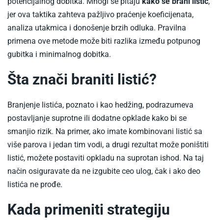
potencijalnog dobitka. Mnogi se pitaju
kako se brani listić
,
jer ova taktika zahteva pažljivo praćenje koeficijenata,
analiza utakmica i donošenje brzih odluka. Pravilna
primena ove metode može biti razlika između potpunog
gubitka i minimalnog dobitka.
Šta znači braniti listić?
Branjenje listića, poznato i kao hedžing, podrazumeva
postavljanje suprotne ili dodatne opklade kako bi se
smanjio rizik. Na primer, ako imate kombinovani listić sa
više parova i jedan tim vodi, a drugi rezultat može poništiti
listić, možete postaviti opkladu na suprotan ishod. Na taj
način osiguravate da ne izgubite ceo ulog, čak i ako deo
listića ne prođe.
Kada primeniti strategiju