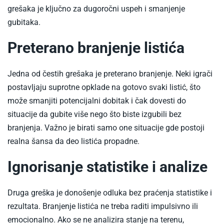
izbeci
grešaka je ključno za dugoročni uspeh i smanjenje
greske
gubitaka.
pri
Preterano branjenje listića
kladjenju
Jedna od čestih grešaka je preterano branjenje. Neki igrači
postavljaju suprotne opklade na gotovo svaki listić, što
može smanjiti potencijalni dobitak i čak dovesti do
situacije da gubite više nego što biste izgubili bez
branjenja. Važno je birati samo one situacije gde postoji
realna šansa da deo listića propadne.
Ignorisanje statistike i analize
Druga greška je donošenje odluka bez praćenja statistike i
rezultata. Branjenje listića ne treba raditi impulsivno ili
emocionalno. Ako se ne analizira stanje na terenu,