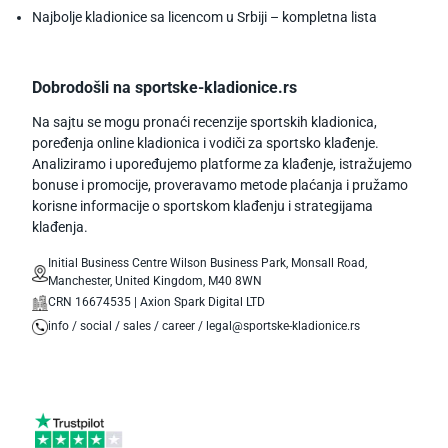
Najbolje kladionice sa licencom u Srbiji – kompletna lista
Dobrodošli na sportske-kladionice.rs
Na sajtu se mogu pronaći recenzije sportskih kladionica,
poređenja online kladionica i vodiči za sportsko klađenje.
Analiziramo i upoređujemo platforme za klađenje, istražujemo
bonuse i promocije, proveravamo metode plaćanja i pružamo
korisne informacije o sportskom klađenju i strategijama
klađenja.
Initial Business Centre Wilson Business Park, Monsall Road,
Manchester, United Kingdom, M40 8WN
CRN 16674535 | Axion Spark Digital LTD
info / social / sales / career / legal@sportske-kladionice.rs