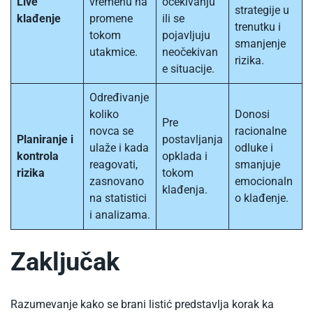
Live
vremenu na
očekivanju
strategije u
klađenje
promene
ili se
trenutku i
tokom
pojavljuju
smanjenje
utakmice.
neočekivan
rizika.
e situacije.
Određivanje
koliko
Donosi
Pre
novca se
racionalne
Planiranje i
postavljanja
ulaže i kada
odluke i
kontrola
opklada i
reagovati,
smanjuje
rizika
tokom
zasnovano
emocionaln
klađenja.
na statistici
o klađenje.
i analizama.
Zaključak
Razumevanje kako se brani listić predstavlja korak ka