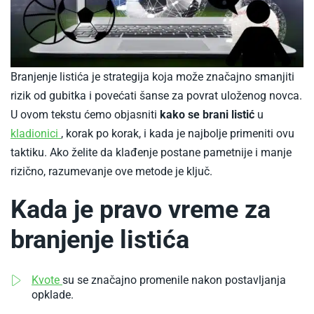
Branjenje listića je strategija koja može značajno smanjiti
rizik od gubitka i povećati šanse za povrat uloženog novca.
U ovom tekstu ćemo objasniti
kako se brani listić
u
-
kladionici
, korak po korak, i kada je najbolje primeniti ovu
taktiku. Ako želite da klađenje postane pametnije i manje
rizično, razumevanje ove metode je ključ.
Kada je pravo vreme za
branjenje listića
-
Kvote
su se značajno promenile nakon postavljanja
Kako
opklade.
citati