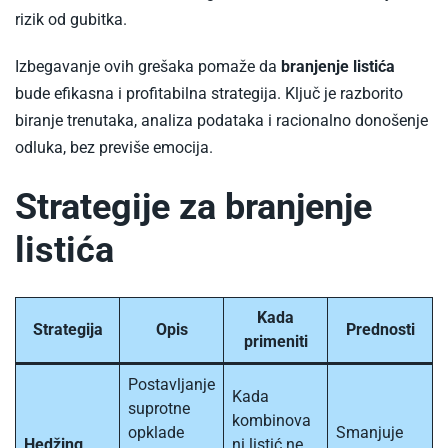
za
rizik od gubitka.
uzivo
Izbegavanje ovih grešaka pomaže da
branjenje listića
kladenje
bude efikasna i profitabilna strategija. Ključ je razborito
u
biranje trenutaka, analiza podataka i racionalno donošenje
srbiji
odluka, bez previše emocija.
2024
Strategije za branjenje
listića
Kada
Strategija
Opis
Prednosti
primeniti
Postavljanje
Kada
suprotne
kombinova
opklade
Smanjuje
Hedžing
ni listić ne