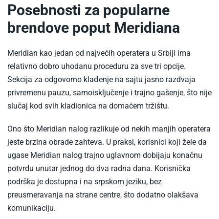
Posebnosti za popularne
brendove poput Meridiana
Meridian kao jedan od najvećih operatera u Srbiji ima
relativno dobro uhodanu proceduru za sve tri opcije.
Sekcija za odgovorno klađenje na sajtu jasno razdvaja
privremenu pauzu, samoisključenje i trajno gašenje, što nije
slučaj kod svih kladionica na domaćem tržištu.
Ono što Meridian nalog razlikuje od nekih manjih operatera
jeste brzina obrade zahteva. U praksi, korisnici koji žele da
ugase Meridian nalog trajno uglavnom dobijaju konačnu
potvrdu unutar jednog do dva radna dana. Korisnička
podrška je dostupna i na srpskom jeziku, bez
preusmeravanja na strane centre, što dodatno olakšava
komunikaciju.