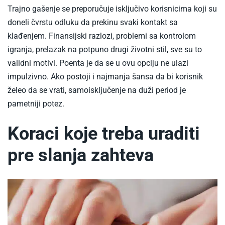
Trajno gašenje se preporučuje isključivo korisnicima koji su
doneli čvrstu odluku da prekinu svaki kontakt sa
klađenjem. Finansijski razlozi, problemi sa kontrolom
igranja, prelazak na potpuno drugi životni stil, sve su to
validni motivi. Poenta je da se u ovu opciju ne ulazi
impulzivno. Ako postoji i najmanja šansa da bi korisnik
želeo da se vrati, samoisključenje na duži period je
pametniji potez.
Koraci koje treba uraditi
pre slanja zahteva