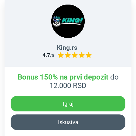
King.rs
4.7
/5
Bonus 150% na prvi depozit
do
12.000 RSD
Igraj
Iskustva