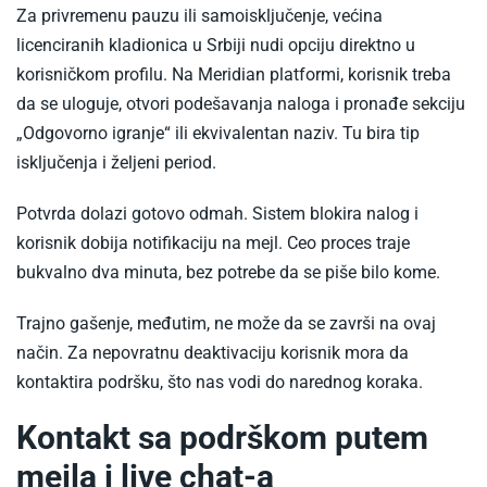
Za privremenu pauzu ili samoisključenje, većina
licenciranih kladionica u Srbiji nudi opciju direktno u
korisničkom profilu. Na Meridian platformi, korisnik treba
da se uloguje, otvori podešavanja naloga i pronađe sekciju
„Odgovorno igranje“ ili ekvivalentan naziv. Tu bira tip
isključenja i željeni period.
Potvrda dolazi gotovo odmah. Sistem blokira nalog i
korisnik dobija notifikaciju na mejl. Ceo proces traje
bukvalno dva minuta, bez potrebe da se piše bilo kome.
Trajno gašenje, međutim, ne može da se završi na ovaj
način. Za nepovratnu deaktivaciju korisnik mora da
kontaktira podršku, što nas vodi do narednog koraka.
Kontakt sa podrškom putem
mejla i live chat-a