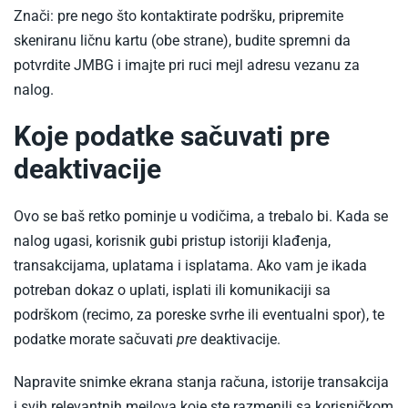
Znači: pre nego što kontaktirate podršku, pripremite
skeniranu ličnu kartu (obe strane), budite spremni da
potvrdite JMBG i imajte pri ruci mejl adresu vezanu za
nalog.
Koje podatke sačuvati pre
deaktivacije
Ovo se baš retko pominje u vodičima, a trebalo bi. Kada se
nalog ugasi, korisnik gubi pristup istoriji klađenja,
transakcijama, uplatama i isplatama. Ako vam je ikada
potreban dokaz o uplati, isplati ili komunikaciji sa
podrškom (recimo, za poreske svrhe ili eventualni spor), te
podatke morate sačuvati
pre
deaktivacije.
Napravite snimke ekrana stanja računa, istorije transakcija
i svih relevantnih mejlova koje ste razmenili sa korisničkom