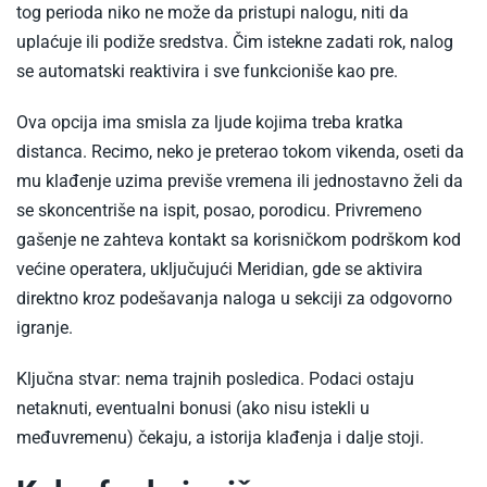
tog perioda niko ne može da pristupi nalogu, niti da
uplaćuje ili podiže sredstva. Čim istekne zadati rok, nalog
se automatski reaktivira i sve funkcioniše kao pre.
Ova opcija ima smisla za ljude kojima treba kratka
distanca. Recimo, neko je preterao tokom vikenda, oseti da
mu klađenje uzima previše vremena ili jednostavno želi da
se skoncentriše na ispit, posao, porodicu. Privremeno
gašenje ne zahteva kontakt sa korisničkom podrškom kod
većine operatera, uključujući Meridian, gde se aktivira
direktno kroz podešavanja naloga u sekciji za odgovorno
igranje.
Ključna stvar: nema trajnih posledica. Podaci ostaju
netaknuti, eventualni bonusi (ako nisu istekli u
međuvremenu) čekaju, a istorija klađenja i dalje stoji.