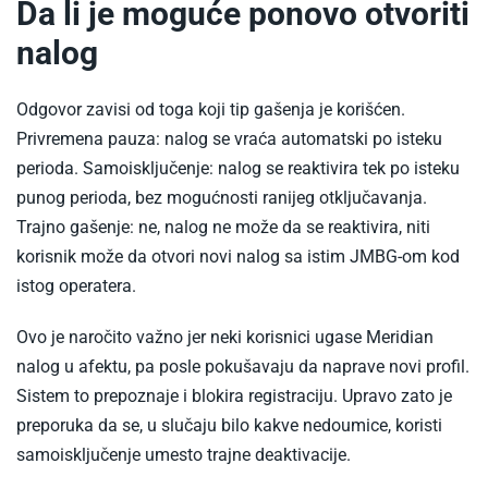
Da li je moguće ponovo otvoriti
nalog
Odgovor zavisi od toga koji tip gašenja je korišćen.
Privremena pauza: nalog se vraća automatski po isteku
perioda. Samoisključenje: nalog se reaktivira tek po isteku
punog perioda, bez mogućnosti ranijeg otključavanja.
Trajno gašenje: ne, nalog ne može da se reaktivira, niti
korisnik može da otvori novi nalog sa istim JMBG-om kod
istog operatera.
Ovo je naročito važno jer neki korisnici ugase Meridian
nalog u afektu, pa posle pokušavaju da naprave novi profil.
Sistem to prepoznaje i blokira registraciju. Upravo zato je
preporuka da se, u slučaju bilo kakve nedoumice, koristi
samoisključenje umesto trajne deaktivacije.