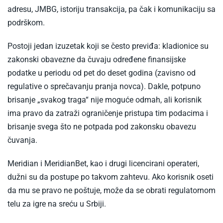
adresu, JMBG, istoriju transakcija, pa čak i komunikaciju sa
podrškom.
Postoji jedan izuzetak koji se često previđa: kladionice su
zakonski obavezne da čuvaju određene finansijske
podatke u periodu od pet do deset godina (zavisno od
regulative o sprečavanju pranja novca). Dakle, potpuno
brisanje „svakog traga“ nije moguće odmah, ali korisnik
ima pravo da zatraži ograničenje pristupa tim podacima i
brisanje svega što ne potpada pod zakonsku obavezu
čuvanja.
Meridian i MeridianBet, kao i drugi licencirani operateri,
dužni su da postupe po takvom zahtevu. Ako korisnik oseti
da mu se pravo ne poštuje, može da se obrati regulatornom
telu za igre na sreću u Srbiji.