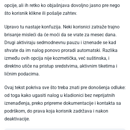
opcije, ali ih retko ko objašnjava dovoljno jasno pre nego
što korisnik klikne ili pošalje zahtev.
Upravo tu nastaje konfuzija. Neki korisnici zatraže trajno
brisanje misleći da će moći da se vrate za mesec dana.
Drugi aktiviraju sedmodnevnu pauzu i iznenade se kad
shvate da im nalog ponovo proradi automatski. Razlika
između ovih opcija nije kozmetička, već suštinska, i
direktno utiče na pristup sredstvima, aktivnim tiketima i
ličnim podacima.
Ovaj tekst pokriva sve što treba znati pre donošenja odluke:
od toga kako ugasiti nalog u kladionici bez neprijatnih
iznenađenja, preko pripreme dokumentacije i kontakta sa
podrškom, do prava koja korisnik zadržava i nakon
deaktivacije.