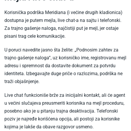
Korisnička podrška Meridiana (i većine drugih kladionica)
dostupna je putem mejla, live chat-a na sajtu i telefonski.
Za trajno gašenje naloga, najčistiji put je mejl, jer ostaje
pisani trag cele komunikacije.
U poruci navedite jasno šta želite: „Podnosim zahtev za
trajno gašenje naloga“, uz korisničko ime, registrovanu mejl
adresu i spremnost da dostavite dokument za potvrdu
identiteta. Izbegavajte duge priče o razlozima, podrška ne
traži objašnjenje.
Live chat funkcioniše brže za inicijalni kontakt, ali će agent
u većini slučajeva preusmeriti korisnika na mejl proceduru,
posebno ako je u pitanju trajna deaktivacija. Telefonski
poziv je najređe korišćena opcija, ali postoji za korisnike
kojima je lakše da obave razgovor usmeno.