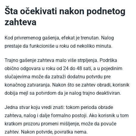
Šta očekivati nakon podnetog
zahteva
Kod privremenog gašenja, efekat je trenutan. Nalog
prestaje da funkcioniše u roku od nekoliko minuta.
Trajno gašenje zahteva malo više strpljenja. Podrška
obično odgovara u roku od 24 do 48 sati, a u pojedinim
slučajevima može da zatraži dodatnu potvrdu pre
konačnog zatvaranja. Nakon što se zahtev obradi, korisnik
dobija mejl sa potvrdom da je nalog trajno deaktiviran.
Jedna stvar koju vredi znati: tokom perioda obrade
zahteva, nalog i dalje formalno postoji. Ako korisnik u tom
kratkom prozoru promeni mišljenje, može da povuče
zahtev. Nakon potvrde, povratka nema.