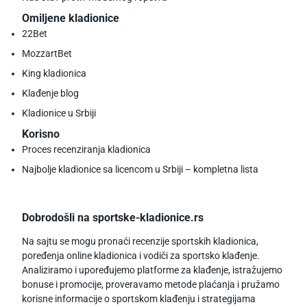
Omiljene kladionice
22Bet
MozzartBet
King kladionica
Klađenje blog
Kladionice u Srbiji
Korisno
Proces recenziranja kladionica
Najbolje kladionice sa licencom u Srbiji – kompletna lista
Dobrodošli na sportske-kladionice.rs
Na sajtu se mogu pronaći recenzije sportskih kladionica,
poređenja online kladionica i vodiči za sportsko klađenje.
Analiziramo i upoređujemo platforme za klađenje, istražujemo
bonuse i promocije, proveravamo metode plaćanja i pružamo
korisne informacije o sportskom klađenju i strategijama