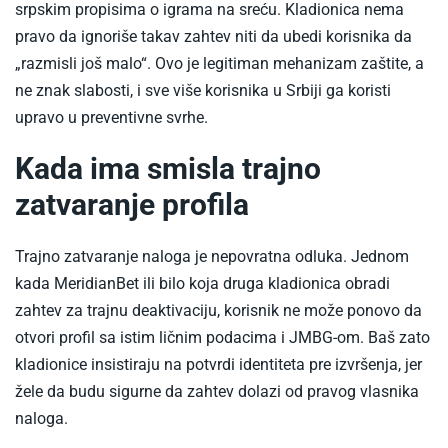
srpskim propisima o igrama na sreću. Kladionica nema
pravo da ignoriše takav zahtev niti da ubedi korisnika da
„razmisli još malo“. Ovo je legitiman mehanizam zaštite, a
ne znak slabosti, i sve više korisnika u Srbiji ga koristi
upravo u preventivne svrhe.
Kada ima smisla trajno
zatvaranje profila
Trajno zatvaranje naloga je nepovratna odluka. Jednom
kada MeridianBet ili bilo koja druga kladionica obradi
zahtev za trajnu deaktivaciju, korisnik ne može ponovo da
otvori profil sa istim ličnim podacima i JMBG-om. Baš zato
kladionice insistiraju na potvrdi identiteta pre izvršenja, jer
žele da budu sigurne da zahtev dolazi od pravog vlasnika
naloga.