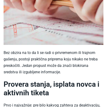
Bez obzira na to da li se radi o privremenom ili trajnom
gašenju, postoji praktična priprema koju nikako ne treba
preskočiti. Jedan propust može da znači blokirana
sredstva ili izgubljene informacije.
Provera stanja, isplata novca i
aktivnih tiketa
Prvo i najvažnije: pre bilo kakvog zahteva za deaktivaciju,