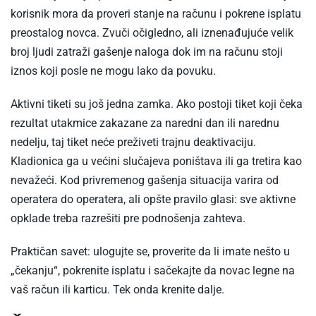
korisnik mora da proveri stanje na računu i pokrene isplatu
preostalog novca. Zvuči očigledno, ali iznenađujuće velik
broj ljudi zatraži gašenje naloga dok im na računu stoji
iznos koji posle ne mogu lako da povuku.
Aktivni tiketi su još jedna zamka. Ako postoji tiket koji čeka
rezultat utakmice zakazane za naredni dan ili narednu
nedelju, taj tiket neće preživeti trajnu deaktivaciju.
Kladionica ga u većini slučajeva poništava ili ga tretira kao
nevažeći. Kod privremenog gašenja situacija varira od
operatera do operatera, ali opšte pravilo glasi: sve aktivne
opklade treba razrešiti pre podnošenja zahteva.
Praktičan savet: ulogujte se, proverite da li imate nešto u
„čekanju“, pokrenite isplatu i sačekajte da novac legne na
vaš račun ili karticu. Tek onda krenite dalje.