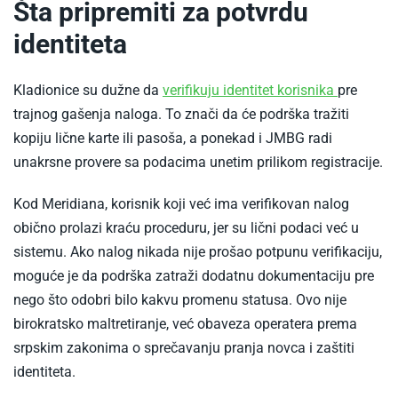
Šta pripremiti za potvrdu
identiteta
-
Kladionice su dužne da
verifikuju identitet korisnika
pre
Potvrda
trajnog gašenja naloga. To znači da će podrška tražiti
identiteta
kopiju lične karte ili pasoša, a ponekad i JMBG radi
u
unakrsne provere sa podacima unetim prilikom registracije.
kladionici
Kod Meridiana, korisnik koji već ima verifikovan nalog
obično prolazi kraću proceduru, jer su lični podaci već u
sistemu. Ako nalog nikada nije prošao potpunu verifikaciju,
moguće je da podrška zatraži dodatnu dokumentaciju pre
nego što odobri bilo kakvu promenu statusa. Ovo nije
birokratsko maltretiranje, već obaveza operatera prema
srpskim zakonima o sprečavanju pranja novca i zaštiti
identiteta.