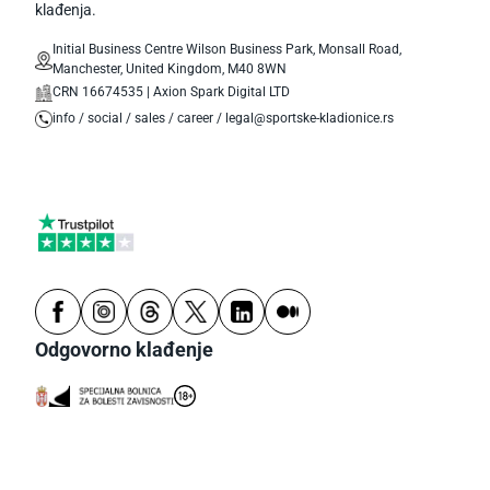
klađenja.
Initial Business Centre Wilson Business Park, Monsall Road,
Manchester, United Kingdom, M40 8WN
CRN 16674535 | Axion Spark Digital LTD
info / social / sales / career / legal@sportske-kladionice.rs
Odgovorno klađenje