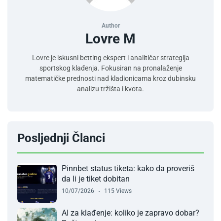
Author
Lovre M
Lovre je iskusni betting ekspert i analitičar strategija
sportskog klađenja. Fokusiran na pronalaženje
matematičke prednosti nad kladionicama kroz dubinsku
analizu tržišta i kvota.
Posljednji Članci
Pinnbet status tiketa: kako da proveriš
da li je tiket dobitan
10/07/2026
115 Views
AI za klađenje: koliko je zapravo dobar?