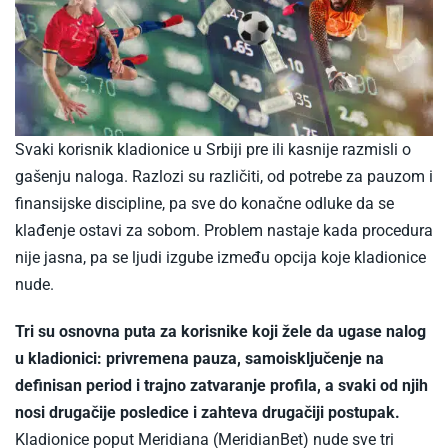
Svaki korisnik kladionice u Srbiji pre ili kasnije razmisli o
gašenju naloga. Razlozi su različiti, od potrebe za pauzom i
finansijske discipline, pa sve do konačne odluke da se
klađenje ostavi za sobom. Problem nastaje kada procedura
nije jasna, pa se ljudi izgube između opcija koje kladionice
nude.
Tri su osnovna puta za korisnike koji žele da ugase nalog
u kladionici: privremena pauza, samoisključenje na
definisan period i trajno zatvaranje profila, a svaki od njih
nosi drugačije posledice i zahteva drugačiji postupak.
Kladionice poput Meridiana (MeridianBet) nude sve tri