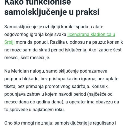
Kako funkcioniše
samoisključenje u praksi
Samoisključenje je ozbiljniji korak i spada u alate
odgovornog igranja koje svaka
licencirana kladionica u
-
Srbiji
mora da ponudi. Razlika u odnosu na pauzu: korisnik
Online
ne može sam da skrati period isključenja. Ako izabere šest
kladionice
meseci, šest meseci je.
s
Na Meridian nalogu, samoisključenje podrazumeva
licencom
potpunu blokadu, bez pristupa kazino igrama, bez uplate
u
tiketa, bez primanja promotivnog sadržaja. Korisnik
srbiji
popunjava zahtev u kojem navodi period (najčešće od
mesec dana do godinu dana), a operater ima obavezu da
to sprovede u najkraćem roku.
Ono što mnogi ne znaju: samoisključenje je regulisano i