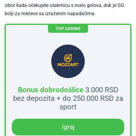
izbor kada očekujete utakmicu s malo golova, dok je GG
bolji za mečeve sa izraženim napadačima.
TOP CASINO
Bonus dobrodošlice
3.000 RSD
bez depozita + do 250.000 RSD za
sport
-
Igraj
Igraj