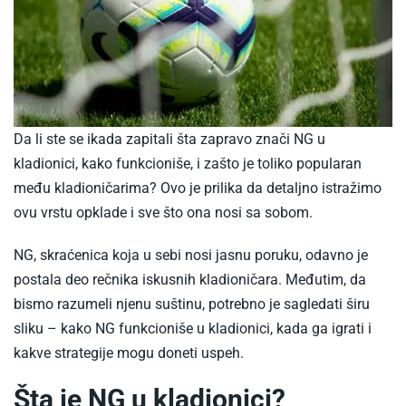
Da li ste se ikada zapitali šta zapravo znači NG u
kladionici, kako funkcioniše, i zašto je toliko popularan
među kladioničarima? Ovo je prilika da detaljno istražimo
ovu vrstu opklade i sve što ona nosi sa sobom.
NG, skraćenica koja u sebi nosi jasnu poruku, odavno je
postala deo rečnika iskusnih kladioničara. Međutim, da
bismo razumeli njenu suštinu, potrebno je sagledati širu
sliku – kako NG funkcioniše u kladionici, kada ga igrati i
kakve strategije mogu doneti uspeh.
Šta je NG u kladionici?