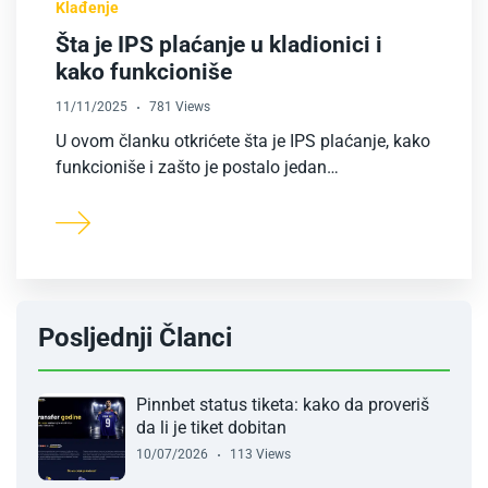
Klađenje
Šta je IPS plaćanje u kladionici i
kako funkcioniše
11/11/2025
781 Views
U ovom članku otkrićete šta je IPS plaćanje, kako
funkcioniše i zašto je postalo jedan…
Posljednji Članci
Pinnbet status tiketa: kako da proveriš
da li je tiket dobitan
10/07/2026
113 Views