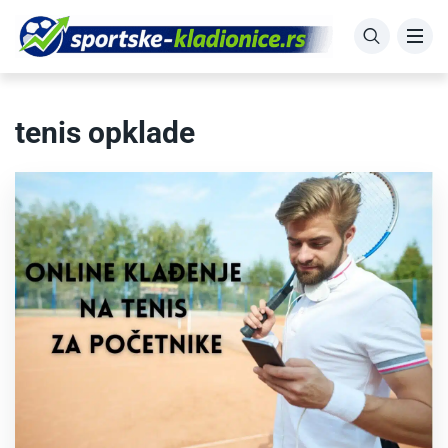
tenis opklade