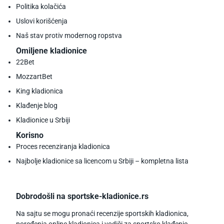
Politika kolačića
Uslovi korišćenja
Naš stav protiv modernog ropstva
Omiljene kladionice
22Bet
MozzartBet
King kladionica
Klađenje blog
Kladionice u Srbiji
Korisno
Proces recenziranja kladionica
Najbolje kladionice sa licencom u Srbiji – kompletna lista
Dobrodošli na sportske-kladionice.rs
Na sajtu se mogu pronaći recenzije sportskih kladionica,