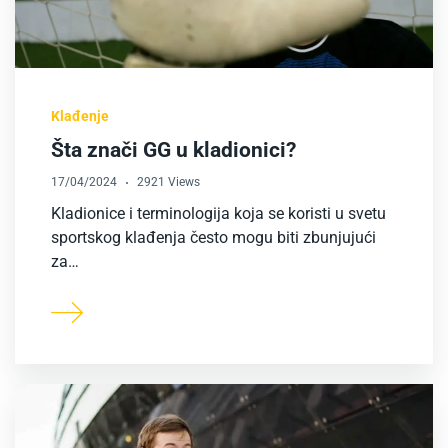
Klađenje
Šta znači GG u kladionici?
17/04/2024
2921 Views
Kladionice i terminologija koja se koristi u svetu
sportskog klađenja često mogu biti zbunjujući
za…