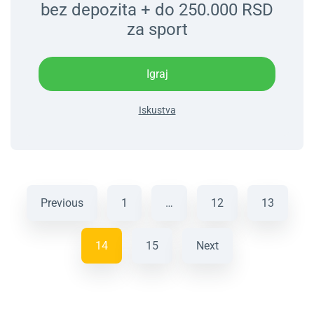
bez depozita + do 250.000 RSD
za sport
Igraj
Iskustva
Previous
1
…
12
13
14
15
Next