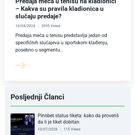
Predaja meča u tenisu na kladionici
– Kakva su pravila kladionica u
slučaju predaje?
16/04/2024
3095 Views
Predaja meča u tenisu predstavlja jedan od
specifičnih slučajeva u sportskom klađenju,
posebno u segmentu…
Posljednji Članci
Pinnbet status tiketa: kako da proveriš
da li je tiket dobitan
10/07/2026
115 Views