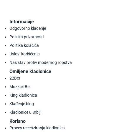
Informacije
Odgovorno klađenje
Politika privatnosti
Politika kolačića
Uslovi korišćenja
Naš stav protiv modernog ropstva
Omiljene kladionice
22Bet
MozzartBet
King kladionica
Klađenje blog
Kladionice u Srbiji
Korisno
Proces recenziranja kladionica