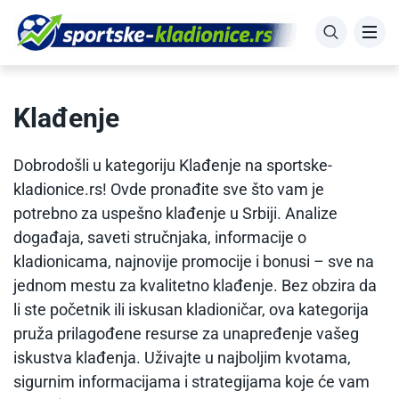
Klađenje
Dobrodošli u kategoriju Klađenje na sportske-
kladionice.rs! Ovde pronađite sve što vam je
potrebno za uspešno klađenje u Srbiji. Analize
događaja, saveti stručnjaka, informacije o
kladionicama, najnovije promocije i bonusi – sve na
jednom mestu za kvalitetno klađenje. Bez obzira da
li ste početnik ili iskusan kladioničar, ova kategorija
pruža prilagođene resurse za unapređenje vašeg
iskustva klađenja. Uživajte u najboljim kvotama,
sigurnim informacijama i strategijama koje će vam