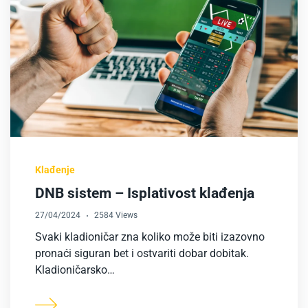
Klađenje
DNB sistem – Isplativost klađenja
27/04/2024
2584 Views
Svaki kladioničar zna koliko može biti izazovno
pronaći siguran bet i ostvariti dobar dobitak.
Kladioničarsko…