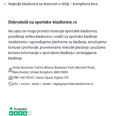
Najbolje kladionice sa licencom u Srbiji – kompletna lista
Dobrodošli na sportske-kladionice.rs
Na sajtu se mogu pronaći recenzije sportskih kladionica,
poređenja online kladionica i vodiči za sportsko klađenje.
Analiziramo i upoređujemo platforme za klađenje, istražujemo
bonuse i promocije, proveravamo metode plaćanja i pružamo
korisne informacije o sportskom klađenju i strategijama
klađenja.
Initial Business Centre Wilson Business Park, Monsall Road,
Manchester, United Kingdom, M40 8WN
CRN 16674535 | Axion Spark Digital LTD
info / social / sales / career / legal@sportske-kladionice.rs