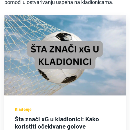
pomoći u ostvarivanju uspeha na kladionicama.
Klađenje
Šta znači xG u kladionici: Kako
koristiti očekivane golove