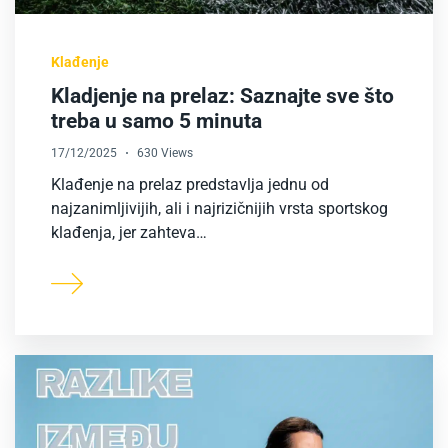
Klađenje
Kladjenje na prelaz: Saznajte sve što
treba u samo 5 minuta
17/12/2025
630 Views
Klađenje na prelaz predstavlja jednu od
najzanimljivijih, ali i najrizičnijih vrsta sportskog
klađenja, jer zahteva…