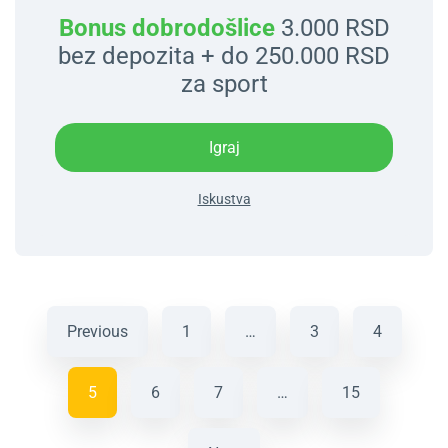
Bonus dobrodošlice
3.000 RSD
bez depozita + do 250.000 RSD
za sport
Igraj
Iskustva
Previous
1
…
3
4
5
6
7
…
15