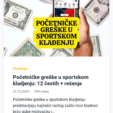
Klađenje
Početničke greške u sportskom
kladjenju: 12 čestih + rešenja
31/12/2025
599 Views
Početničke greške u sportskom kladjenju
predstavljaju najčešći razlog zašto novi kladioci
brzo gube motivaciju i…