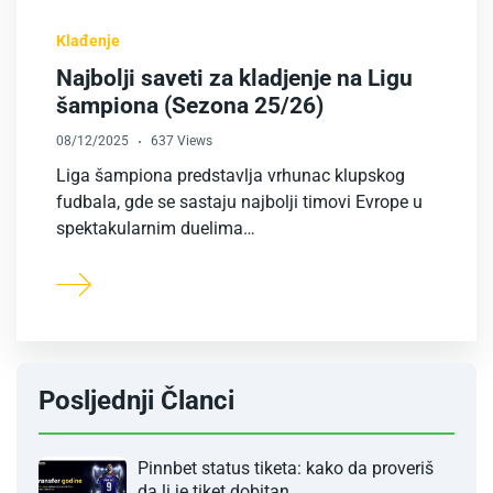
Klađenje
Najbolji saveti za kladjenje na Ligu
šampiona (Sezona 25/26)
08/12/2025
637 Views
Liga šampiona predstavlja vrhunac klupskog
fudbala, gde se sastaju najbolji timovi Evrope u
spektakularnim duelima…
Posljednji Članci
Pinnbet status tiketa: kako da proveriš
da li je tiket dobitan