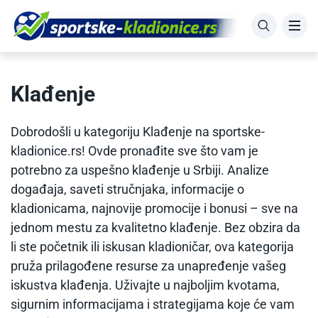
Klađenje
Dobrodošli u kategoriju Klađenje na sportske-
kladionice.rs! Ovde pronađite sve što vam je
potrebno za uspešno klađenje u Srbiji. Analize
događaja, saveti stručnjaka, informacije o
kladionicama, najnovije promocije i bonusi – sve na
jednom mestu za kvalitetno klađenje. Bez obzira da
li ste početnik ili iskusan kladioničar, ova kategorija
pruža prilagođene resurse za unapređenje vašeg
iskustva klađenja. Uživajte u najboljim kvotama,
sigurnim informacijama i strategijama koje će vam