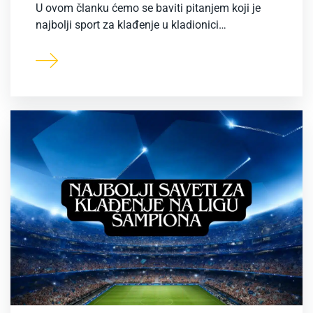
U ovom članku ćemo se baviti pitanjem koji je
najbolji sport za klađenje u kladionici…