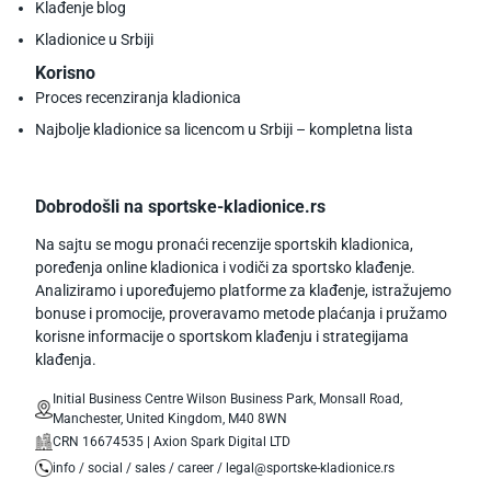
Klađenje blog
Kladionice u Srbiji
Korisno
Proces recenziranja kladionica
Najbolje kladionice sa licencom u Srbiji – kompletna lista
Dobrodošli na sportske-kladionice.rs
Na sajtu se mogu pronaći recenzije sportskih kladionica,
poređenja online kladionica i vodiči za sportsko klađenje.
Analiziramo i upoređujemo platforme za klađenje, istražujemo
bonuse i promocije, proveravamo metode plaćanja i pružamo
korisne informacije o sportskom klađenju i strategijama
klađenja.
Initial Business Centre Wilson Business Park, Monsall Road,
Manchester, United Kingdom, M40 8WN
CRN 16674535 | Axion Spark Digital LTD
info / social / sales / career / legal@sportske-kladionice.rs